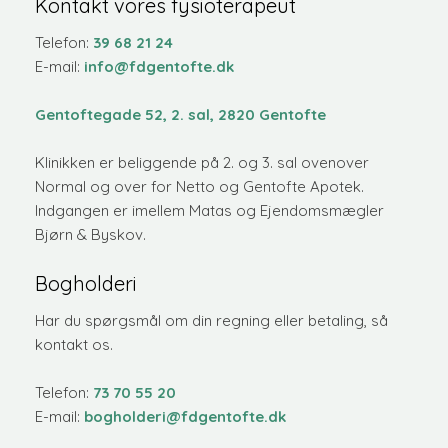
Kontakt vores fysioterapeut
​​Telefon:
3
9 68 21 24
E-mail:
info@fdgentofte.dk
Gentoftegade 52, 2. sal, 2820 Gentofte
​Klinikken er beliggende på 2. og 3. sal ovenover
Normal og over for Netto og Gentofte Apotek.
Indgangen er imellem Matas og Ejendomsmægler
Bjørn & Byskov.
Bogholderi
Har du spørgsmål om din regning eller betaling, så
kontakt os.
​Telefon:
73 70 55 20
E-mail:
bogholderi@fdgentofte.dk