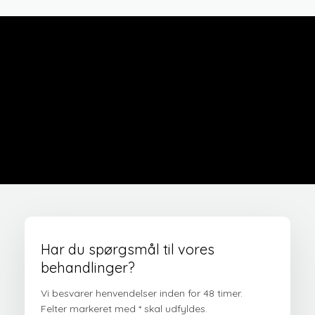
Har du spørgsmål til vores
behandlinger?
Vi besvarer henvendelser inden for 48 timer.
​Felter markeret med * skal udfyldes.